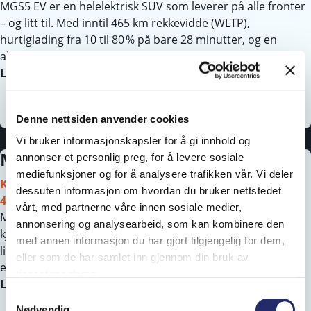
MGS5 EV er en helelektrisk SUV som leverer på alle fronter
– og litt til. Med inntil 465 km rekkevidde (WLTP),
hurtiglading fra 10 til 80 % på bare 28 minutter, og en
akselerasjon på 6,3 sekunder fra 0–100 km/t.
Les mer…
Denne nettsiden anvender cookies
Vi bruker informasjonskapsler for å gi innhold og
MG4 kampanje
annonser et personlig preg, for å levere sosiale
Kampanje
mediefunksjoner og for å analysere trafikken vår. Vi deler
Kundefordel 30 000,- eller 0,99% nom rente / f.t. eff.
dessuten informasjon om hvordan du bruker nettstedet
4,83%*
vårt, med partnerne våre innen sosiale medier,
MG4 har sporty design, moderne teknologi og gode
annonsering og analysearbeid, som kan kombinere den
kjøreegenskaper. Du kan enkelt velge den som passer ditt
med annen informasjon du har gjort tilgjengelig for dem,
liv – enten du vil ha lengre rekkevidde, mer luksus eller en
eller som de har samlet inn gjennom din bruk av
enkel og smidig bybil.
tjenestene deres.
Les mer…
Samtykkevalg
Nødvendig