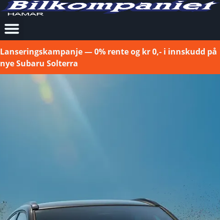
Lanseringskampanje — 0% rente og kr 0,- i innskudd på
nye Subaru Solterra