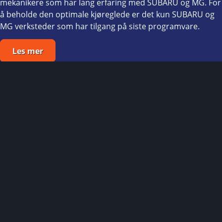
mekanikere som har lang erfaring med SUBARU og MG. For
å beholde den optimale kjøreglede er det kun SUBARU og
MG verksteder som har tilgang på siste programvare.
Les mer
62 52 66 53
Midtstranda, 2321 Hamar
Åpningstider
Subaru
Salg
MG
Mandag-fredag: 09:00-16:30
Bruktbil
Lørdag: 10:00-14:00
Verksted / Delelager
Verksted
Mandag–fredag: 08:00–16:00