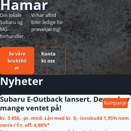
Hamar
Din lokale
Vi har alltid
Subaru og
biler ledige for
MG-
prøvekjøring!
forhandler.
Se våre
Konta
bruktbil
kt oss
er
Nyheter
Subaru E-Outback lansert. Denne har
Kampanje
mange ventet på!
kr. 5 856,- pr. mnd. Lån med kr. 0,- innskudd 1,95% nom
rente / f.t. eff. 4,88%*