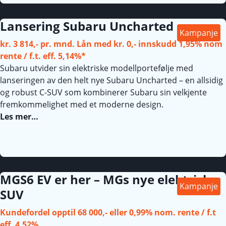
Lansering Subaru Uncharted
Kampanje
kr. 3 814,- pr. mnd. Lån med kr. 0,- innskudd 1,95% nom
rente / f.t. eff. 5,14%*
Subaru utvider sin elektriske modellportefølje med
lanseringen av den helt nye Subaru Uncharted – en allsidig
og robust C-SUV som kombinerer Subaru sin velkjente
fremkommelighet med et moderne design.
Les mer…
MGS6 EV er her – MGs nye elektriske
Kampanje
SUV
Kundefordel opptil 68 000,- eller 0,99% nom. rente / f.t
eff. 4,52%