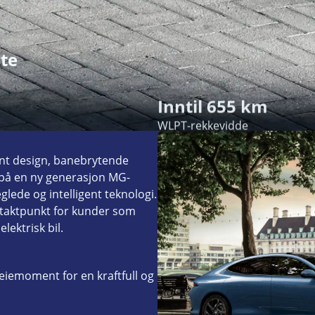
nte
Inntil 655 km
WLPT-rekkevidde
ant design, banebrytende
n på en ny generasjon MG-
glede og intelligent teknologi.
ontaktpunkt for kunder som
lektrisk bil.
iemoment for en kraftfull og