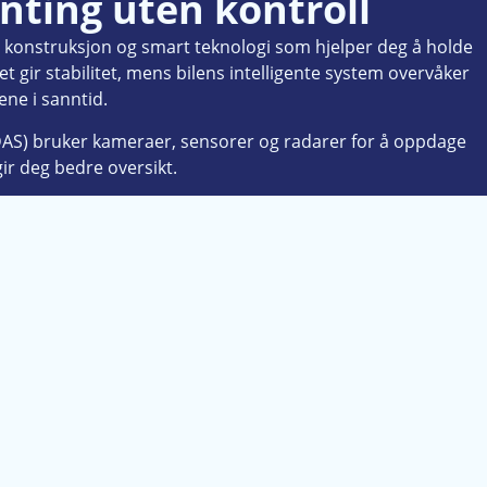
enting uten kontroll
d konstruksjon og smart teknologi som hjelper deg å holde
et gir stabilitet, mens bilens intelligente system overvåker
ene i sanntid.
DAS) bruker kameraer, sensorer og radarer for å oppdage
gir deg bedre oversikt.