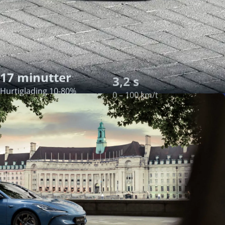
17 minutter
3,2 s
Hurtiglading 10-80%
0 – 100 km/t