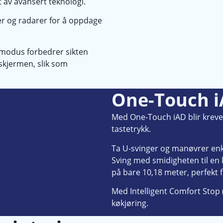
t av avansert teknologi.
er og radarer for å oppdage
 modus forbedrer sikten
skjermen, slik som
One-Touch i
Med One-Touch iAD blir krevend
tastetrykk.
Ta U-svinger og manøvrer enk
Sving med smidigheten til en
på bare 10,18 meter, perfekt 
Med Intelligent Comfort Stop 
køkjøring.