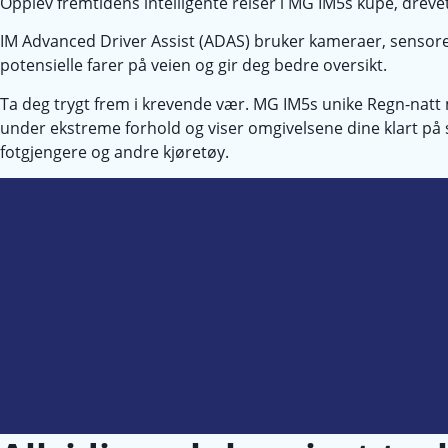
Opplev fremtidens intelligente reiser i MG IM5s kupé, dreve
IM Advanced Driver Assist (ADAS) bruker kameraer, sensor
potensielle farer på veien og gir deg bedre oversikt.
Ta deg trygt frem i krevende vær. MG IM5s unike Regn-natt
under ekstreme forhold og viser omgivelsene dine klart på 
fotgjengere og andre kjøretøy.