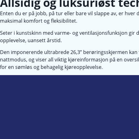
Allsidig og luksuriøst tec
Enten du er på jobb, på tur eller bare vil slappe av, er hver d
maksimal komfort og fleksibilitet.
Seter i kunstskinn med varme- og ventilasjonsfunksjon gir 
opplevelse, uansett årstid.
Den imponerende ultrabrede 26,3” berøringsskjermen kan v
nattmodus, og viser all viktig kjøreinformasjon på en oversik
for en sømløs og behagelig kjøreopplevelse.