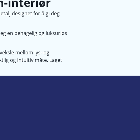
h-interiør
etalj designet for å gi deg
deg en behagelig og luksuriøs
eksle mellom lys- og
tlig og intuitiv måte. Laget