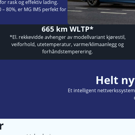
r rask og effektiv lading.
 – 80%, er MG IM5 perfekt for
665 km WLTP*
*El. rekkevidde avhenger av modellvariant kjørestil,
veiforhold, utetemperatur, varme/klimaanlegg og
forhåndstemperering.
Helt ny
Et intelligent nettverkssyste
r