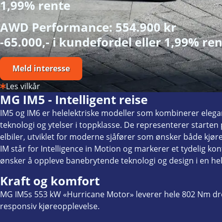
1,99% rente
AWD Performance: 554.900 kr
-65.000,- i kundefordel eller 1,99% re
Meld interesse
Les vilkår
MG IM5 - Intelligent reise
IM5 og IM6 er helelektriske modeller som kombinerer eleg
teknologi og ytelser i toppklasse. De representerer starte
elbiler, utviklet for moderne sjåfører som ønsker både kjøre
IM står for Intelligence in Motion og markerer et tydelig k
ønsker å oppleve banebrytende teknologi og design i en hele
Kraft og komfort
MG IM5s 553 kW «Hurricane Motor» leverer hele 802 Nm dre
responsiv kjøreopplevelse.