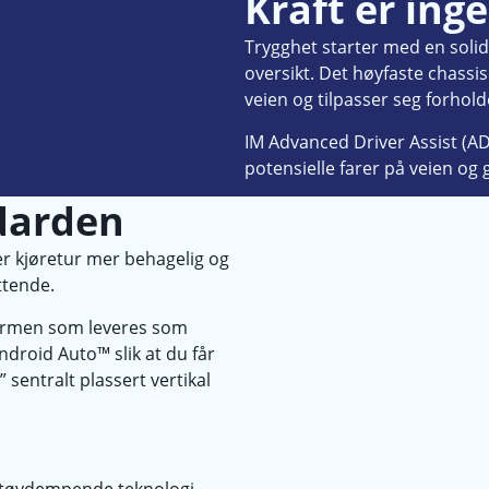
Kraft er ing
Trygghet starter med en soli
oversikt. Det høyfaste chassis
veien og tilpasser seg forhold
IM Advanced Driver Assist (A
potensielle farer på veien og 
darden
er kjøretur mer behagelig og
ittende.
jermen som leveres som
ndroid Auto™ slik at du får
5” sentralt plassert vertikal