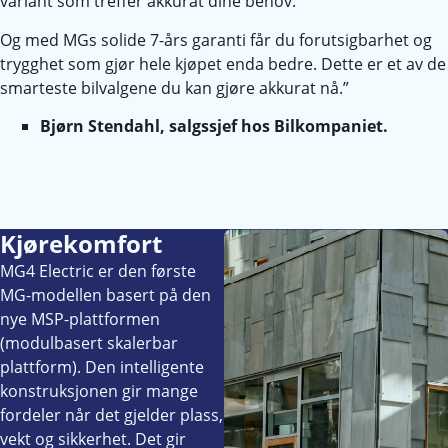
variant som treffer akkurat dine behov.
Og med MGs solide 7-års garanti får du forutsigbarhet og
trygghet som gjør hele kjøpet enda bedre. Dette er et av de
smarteste bilvalgene du kan gjøre akkurat nå.”
Bjørn Stendahl, salgssjef hos Bilkompaniet.
Kjørekomfort
MG4 Electric er den første
MG-modellen basert på den
nye MSP-plattformen
(modulbasert skalerbar
plattform). Den intelligente
konstruksjonen gir mange
fordeler når det gjelder plass,
vekt og sikkerhet. Det gir