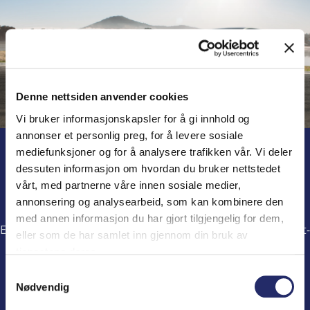
Denne nettsiden anvender cookies
Vi bruker informasjonskapsler for å gi innhold og
MG iSMART
annonser et personlig preg, for å levere sosiale
mediefunksjoner og for å analysere trafikken vår. Vi deler
Helt nytt
dessuten informasjon om hvordan du bruker nettstedet
vårt, med partnerne våre innen sosiale medier,
tilkoblingssystem
annonsering og analysearbeid, som kan kombinere den
med annen informasjon du har gjort tilgjengelig for dem,
Et intelligent nettverkssystem som integrerer bil-, internett-
eller som de har samlet inn gjennom din bruk av
og brukerkommunikasjon. Er du klar til å koble til
tjenestene deres.
fremtiden?
Samtykkevalg
Nødvendig