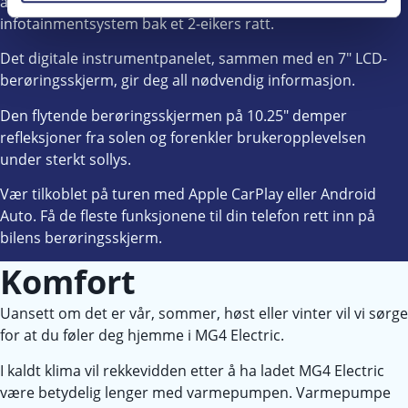
av et «svevende» digitalt instrumentpanel og
infotainmentsystem bak et 2-eikers ratt.
Det digitale instrumentpanelet, sammen med en 7″ LCD-
berøringsskjerm, gir deg all nødvendig informasjon.
Den flytende berøringsskjermen på 10.25″ demper
refleksjoner fra solen og forenkler brukeropplevelsen
under sterkt sollys.
Vær tilkoblet på turen med Apple CarPlay eller Android
Auto. Få de fleste funksjonene til din telefon rett inn på
bilens berøringsskjerm.
Komfort
Uansett om det er vår, sommer, høst eller vinter vil vi sørge
for at du føler deg hjemme i MG4 Electric.
I kaldt klima vil rekkevidden etter å ha ladet MG4 Electric
være betydelig lenger med varmepumpen. Varmepumpe