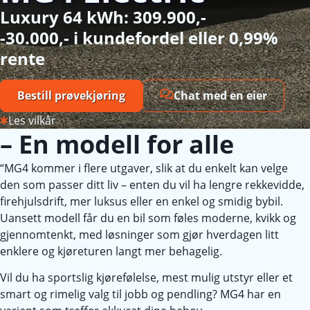
Luxury 64 kWh: 309.900,-
-30.000,- i kundefordel eller 0,99%
rente
Bestill prøvekjøring
Chat med en eier
Les vilkår
– En modell for alle
“MG4 kommer i flere utgaver, slik at du enkelt kan velge
den som passer ditt liv – enten du vil ha lengre rekkevidde,
firehjulsdrift, mer luksus eller en enkel og smidig bybil.
Uansett modell får du en bil som føles moderne, kvikk og
gjennomtenkt, med løsninger som gjør hverdagen litt
enklere og kjøreturen langt mer behagelig.
Vil du ha sportslig kjørefølelse, mest mulig utstyr eller et
smart og rimelig valg til jobb og pendling? MG4 har en