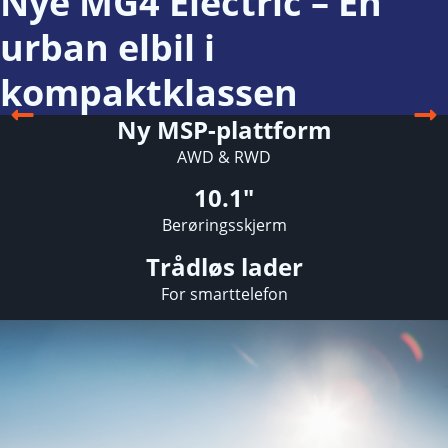
Nye MG4 Electric – En
urban elbil i
kompaktklassen
Ny MSP-plattform
AWD & RWD
10.1"
Berøringsskjerm
Trådløs lader
For smarttelefon