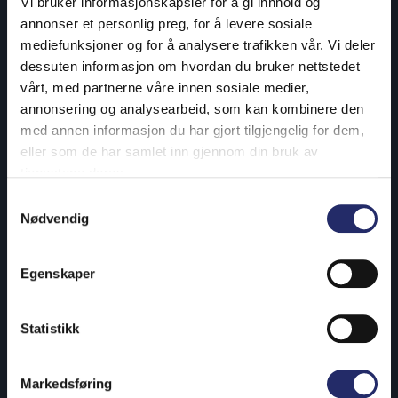
Vi bruker informasjonskapsler for å gi innhold og
annonser et personlig preg, for å levere sosiale
mediefunksjoner og for å analysere trafikken vår. Vi deler
dessuten informasjon om hvordan du bruker nettstedet
Nå skjer det mye spennende hos Subaru. Merket går inn
vårt, med partnerne våre innen sosiale medier,
i en ny elektrisk epoke uten å gi slipp på det som har
annonsering og analysearbeid, som kan kombinere den
gjort Subaru til Subaru.
med annen informasjon du har gjort tilgjengelig for dem,
eller som de har samlet inn gjennom din bruk av
MG kom best ut i NAF
tjenestene deres.
rekkeviddetest vinter
Samtykkevalg
Nødvendig
Egenskaper
Statistikk
Markedsføring