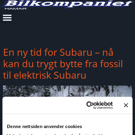
Category:
Blogg
En ny tid for Subaru – nå
kan du trygt bytte fra fossil
til elektrisk Subaru
Denne nettsiden anvender cookies